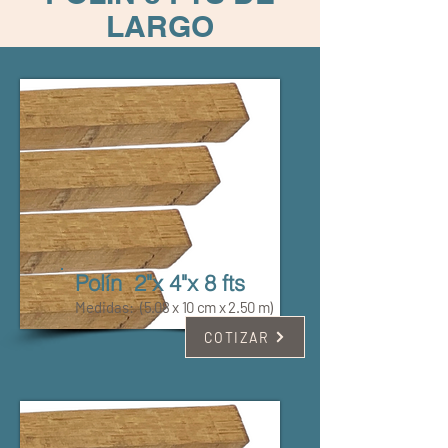
LARGO
Polín 2"x 4"x 8 fts
Medidas:
(5.08 x 10 cm x 2.50 m)
COTIZAR