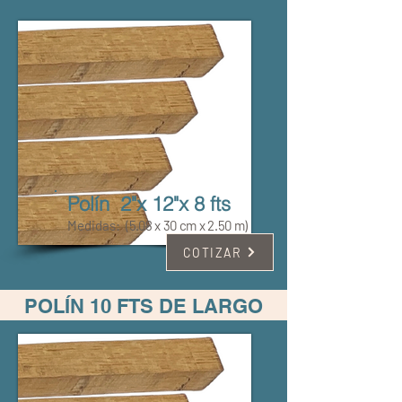
Polín 2"x 12"x 8 fts
Medidas:
(5.08 x 30 cm x 2.50 m)
COTIZAR
POLÍN 10 FTS DE LARGO